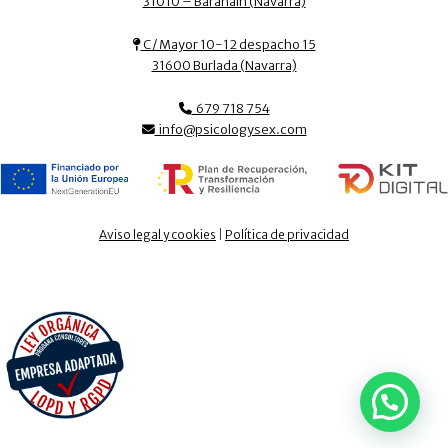
31010 – Barañáin (Navarra)
C/ Mayor 10-12 despacho 15
31600 Burlada (Navarra)
679 718 754
info@psicologysex.com
Aviso legal y cookies
|
Política de privacidad