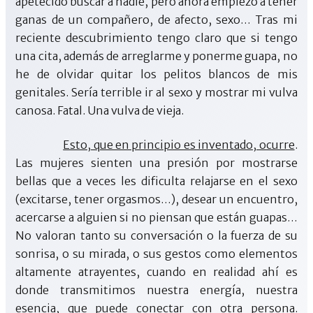
apetecido buscar a nadie, pero ahora empiezo a tener
ganas de un compañero, de afecto, sexo… Tras mi
reciente descubrimiento tengo claro que si tengo
una cita, además de arreglarme y ponerme guapa, no
he de olvidar quitar los pelitos blancos de mis
genitales. Sería terrible ir al sexo y mostrar mi vulva
canosa. Fatal. Una vulva de vieja.
Esto, que en principio es inventado, ocurre
.
Las mujeres sienten una presión por mostrarse
bellas que a veces les dificulta relajarse en el sexo
(excitarse, tener orgasmos…), desear un encuentro,
acercarse a alguien si no piensan que están guapas…
No valoran tanto su conversación o la fuerza de su
sonrisa, o su mirada, o sus gestos como elementos
altamente atrayentes, cuando en realidad ahí es
donde transmitimos nuestra energía, nuestra
esencia, que puede conectar con otra persona.