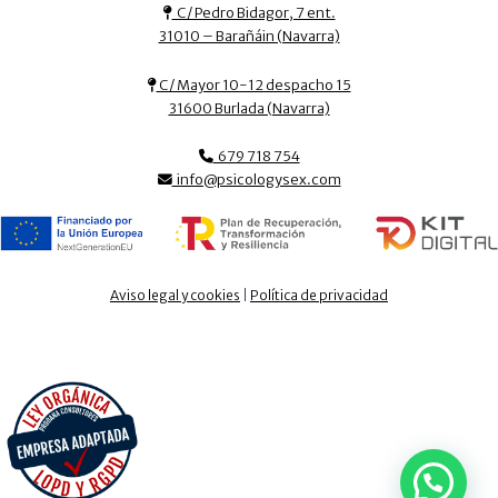
C/ Pedro Bidagor, 7 ent.
31010 – Barañáin (Navarra)
C/ Mayor 10-12 despacho 15
31600 Burlada (Navarra)
679 718 754
info@psicologysex.com
Aviso legal y cookies
|
Política de privacidad